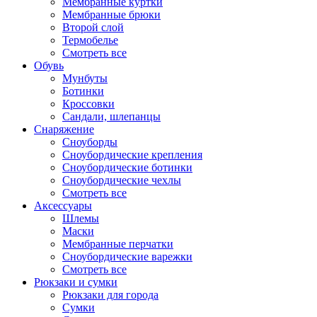
Мембранные куртки
Мембранные брюки
Второй слой
Термобелье
Смотреть все
Обувь
Мунбуты
Ботинки
Кроссовки
Сандали, шлепанцы
Снаряжение
Сноуборды
Сноубордические крепления
Сноубордические ботинки
Сноубордические чехлы
Смотреть все
Аксессуары
Шлемы
Маски
Мембранные перчатки
Сноубордические варежки
Смотреть все
Рюкзаки и сумки
Рюкзаки для города
Сумки