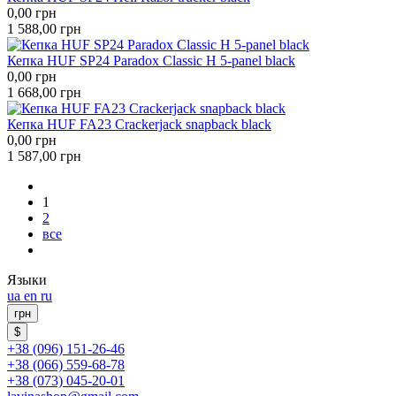
0,00
грн
1 588,00
грн
Кепка HUF SP24 Paradox Classic H 5-panel black
0,00
грн
1 668,00
грн
Кепка HUF FA23 Crackerjack snapback black
0,00
грн
1 587,00
грн
1
2
все
Языки
ua
en
ru
грн
$
+38 (096) 151-26-46
+38 (066) 559-68-78
+38 (073) 045-20-01