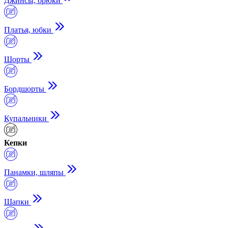
Джинсы, брюки
Платья, юбки
Шорты
Бордшорты
Купальники
Кепки
Панамки, шляпы
Шапки