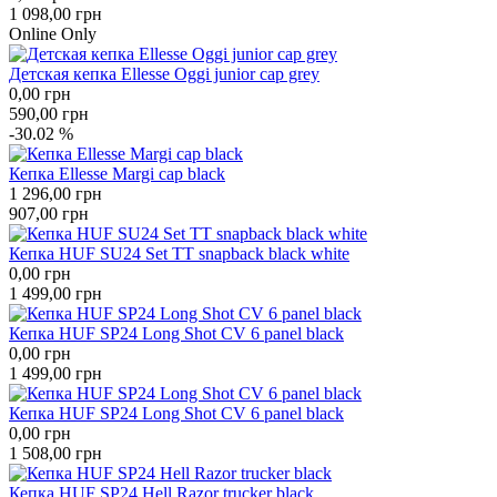
1 098,00
грн
Оnline Оnly
Детская кепка Ellesse Oggi junior cap grey
0,00
грн
590,00
грн
-30.02 %
Кепка Ellesse Margi cap black
1 296,00
грн
907,00
грн
Кепка HUF SU24 Set TT snapback black white
0,00
грн
1 499,00
грн
Кепка HUF SP24 Long Shot CV 6 panel black
0,00
грн
1 499,00
грн
Кепка HUF SP24 Long Shot CV 6 panel black
0,00
грн
1 508,00
грн
Кепка HUF SP24 Hell Razor trucker black