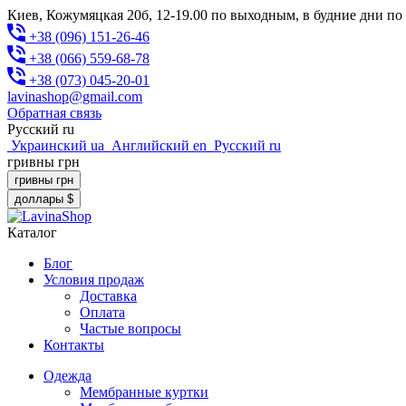
Киев, Кожумяцкая 20б, 12-19.00 по выходным, в будние дни по
+38 (096) 151-26-46
+38 (066) 559-68-78
+38 (073) 045-20-01
lavinashop@gmail.com
Обратная связь
Русский
ru
Украинский
ua
Английский
en
Русский
ru
гривны
грн
гривны
грн
доллары
$
Каталог
Блог
Условия продаж
Доставка
Оплата
Частые вопросы
Контакты
Одежда
Мембранные куртки