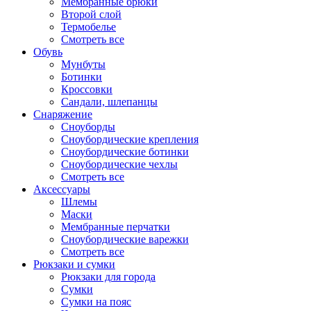
Мембранные брюки
Второй слой
Термобелье
Смотреть все
Обувь
Мунбуты
Ботинки
Кроссовки
Сандали, шлепанцы
Снаряжение
Сноуборды
Сноубордические крепления
Сноубордические ботинки
Сноубордические чехлы
Смотреть все
Аксессуары
Шлемы
Маски
Мембранные перчатки
Сноубордические варежки
Смотреть все
Рюкзаки и сумки
Рюкзаки для города
Сумки
Сумки на пояс