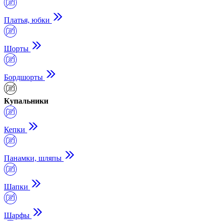
Платья, юбки
Шорты
Бордшорты
Купальники
Кепки
Панамки, шляпы
Шапки
Шарфы