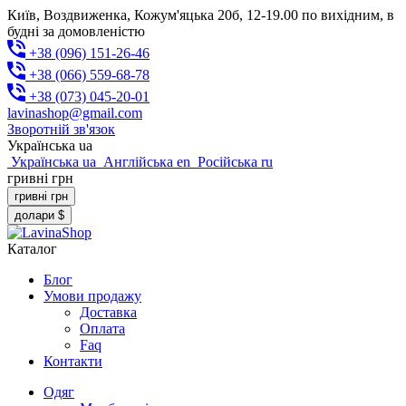
Київ, Воздвиженка, Кожум'яцька 20б, 12-19.00 по вихідним, в
будні за домовленістю
+38 (096) 151-26-46
+38 (066) 559-68-78
+38 (073) 045-20-01
lavinashop@gmail.com
Зворотній зв'язок
Українська
ua
Українська
ua
Англійська
en
Російська
ru
гривні
грн
гривні
грн
долари
$
Каталог
Блог
Умови продажу
Доставка
Оплата
Faq
Контакти
Одяг