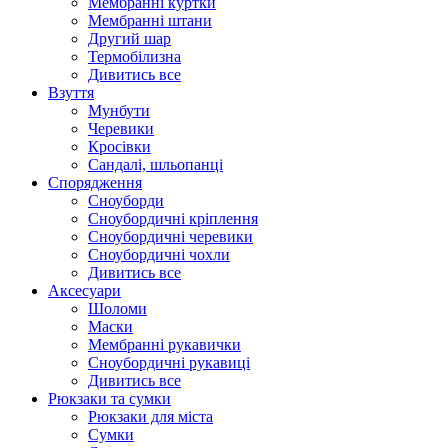
Мембранні куртки
Мембранні штани
Другий шар
Термобілизна
Дивитись все
Взуття
Мунбути
Черевики
Кросівки
Сандалі, шльопанці
Спорядження
Сноуборди
Сноубордичні кріплення
Сноубордичні черевики
Сноубордичні чохли
Дивитись все
Аксесуари
Шоломи
Маски
Мембранні рукавички
Сноубордичні рукавиці
Дивитись все
Рюкзаки та сумки
Рюкзаки для міста
Сумки