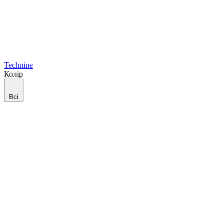
Technine
Колір
Всі