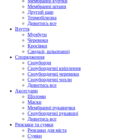
Мембранні куртки
Мембранні штани
Другий шар
Термобілизна
Дивитись все
Взуття
Мунбути
Черевики
Кросівки
Сандалі, шльопанці
Спорядження
Сноуборди
Сноубордичні кріплення
Сноубордичні черевики
Сноубордичні чохли
Дивитись все
Аксесуари
Шоломи
Маски
Мембранні рукавички
Сноубордичні рукавиці
Дивитись все
Рюкзаки та сумки
Рюкзаки для міста
Сумки