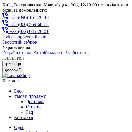
Київ, Воздвиженка, Кожум'яцька 20б, 12-19.00 по вихідним, в
будні за домовленістю
+38 (096) 151-26-46
+38 (066) 559-68-78
+38 (073) 045-20-01
lavinashop@gmail.com
Зворотній зв'язок
Українська
ua
Українська
ua
Англійська
en
Російська
ru
гривні
грн
гривні
грн
долари
$
Каталог
Блог
Умови продажу
Доставка
Оплата
Faq
Контакти
Одяг