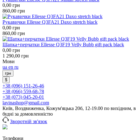
0,00
грн
860,00
грн
Рукавички Ellesse Q3FA21 Daxo stretch black
0,00
грн
860,00
грн
Шапка+перчатки Ellesse Q3F19 Velly Bubb gift pack black
0,00
грн
1 290,00
грн
Мови
ua
en
ru
грн
$
+38 (096) 151-26-46
+38 (066) 559-68-78
+38 (073) 045-20-01
lavinashop@gmail.com
Київ, Воздвиженка, Кожум'яцька 20б, 12-19.00 по вихідним, в
будні за домовленністю
Зворотній зв'язок
Телефони