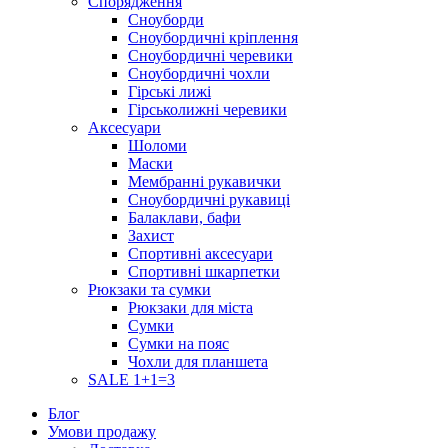
Спорядження
Сноуборди
Сноубордичні кріплення
Сноубордичні черевики
Сноубордичні чохли
Гірські лижі
Гірськолижні черевики
Аксесуари
Шоломи
Маски
Мембранні рукавички
Сноубордичні рукавиці
Балаклави, бафи
Захист
Спортивні аксесуари
Спортивні шкарпетки
Рюкзаки та сумки
Рюкзаки для міста
Сумки
Сумки на пояс
Чохли для планшета
SALE 1+1=3
Блог
Умови продажу