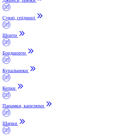
Джинси, брюки
Сукні, спідниці
Шорти
Бордшорти
Купальники
Кепки
Панамки, капелюхи
Шапки