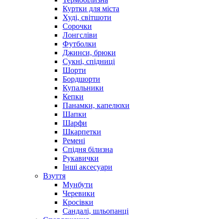
Куртки для міста
Худі, світшоти
Сорочки
Лонгсліви
Футболки
Джинси, брюки
Сукні, спідниці
Шорти
Бордшорти
Купальники
Кепки
Панамки, капелюхи
Шапки
Шарфи
Шкарпетки
Ремені
Спідня білизна
Рукавички
Інші аксесуари
Взуття
Мунбути
Черевики
Кросівки
Сандалі, шльопанці