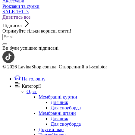
Аксесуари
Рюкзаки та сумки
SALE 1+1=3
Дивитись все
Підписка
Отримуйте тільки корисні статті!
Ви були успішно підписані
© 2026 LavinaShop.com.ua. Створениий в i-sculptor
На головну
Категорії
Одяг
Мембранні куртки
Для лиж
Для сноуборда
Мембранні штани
Для лиж
Для сноуборда
Другий шар
Термобілизна