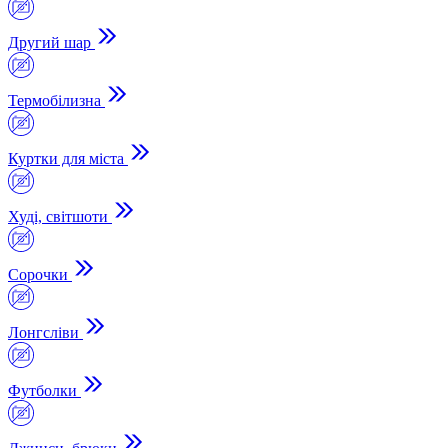
Другий шар
Термобілизна
Куртки для міста
Худі, світшоти
Сорочки
Лонгсліви
Футболки