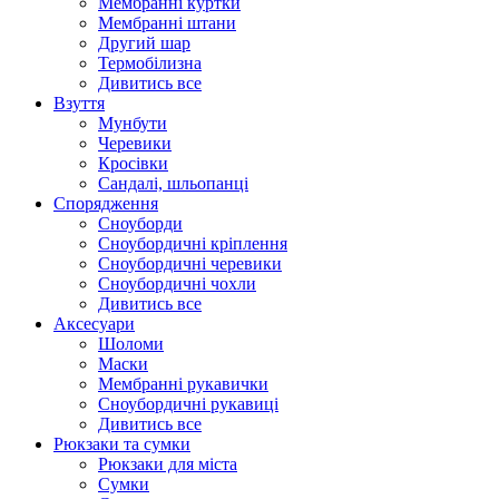
Мембранні куртки
Мембранні штани
Другий шар
Термобілизна
Дивитись все
Взуття
Мунбути
Черевики
Кросівки
Сандалі, шльопанці
Спорядження
Сноуборди
Сноубордичні кріплення
Сноубордичні черевики
Сноубордичні чохли
Дивитись все
Аксесуари
Шоломи
Маски
Мембранні рукавички
Сноубордичні рукавиці
Дивитись все
Рюкзаки та сумки
Рюкзаки для міста
Сумки