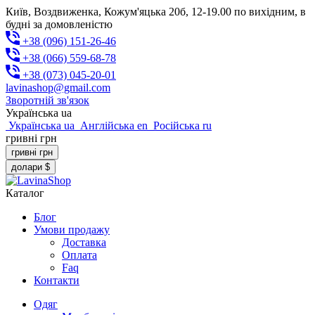
Київ, Воздвиженка, Кожум'яцька 20б, 12-19.00 по вихідним, в
будні за домовленістю
+38 (096) 151-26-46
+38 (066) 559-68-78
+38 (073) 045-20-01
lavinashop@gmail.com
Зворотній зв'язок
Українська
ua
Українська
ua
Англійська
en
Російська
ru
гривні
грн
гривні
грн
долари
$
Каталог
Блог
Умови продажу
Доставка
Оплата
Faq
Контакти
Одяг