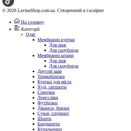
© 2026 LavinaShop.com.ua. Створениий в i-sculptor
На головну
Категорії
Одяг
Мембранні куртки
Для лиж
Для сноуборда
Мембранні штани
Для лиж
Для сноуборда
Другий шар
Термобілизна
Куртки для міста
Худі, світшоти
Сорочки
Лонгсліви
Футболки
Джинси, брюки
Сукні, спідниці
Шорти
Бордшорти
Купальники