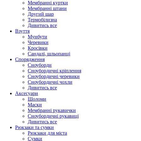
Мембранні куртки
Мембранні штани
Другий шар
Термобілизна
Дивитись все
Взуття
Мунбути
Черевики
Кросівки
Сандалі, шльопанці
Спорядження
Сноуборди
Сноубордичні кріплення
Сноубордичні черевики
Сноубордичні чохли
Дивитись все
Аксесуари
Шоломи
Маски
Мембранні рукавички
Сноубордичні рукавиці
Дивитись все
Рюкзаки та сумки
Рюкзаки для міста
Сумки