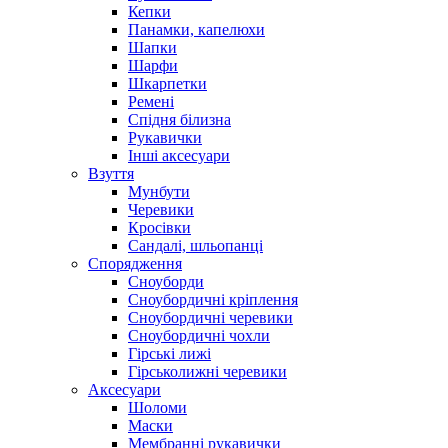
Кепки
Панамки, капелюхи
Шапки
Шарфи
Шкарпетки
Ремені
Спідня білизна
Рукавички
Інші аксесуари
Взуття
Мунбути
Черевики
Кросівки
Сандалі, шльопанці
Спорядження
Сноуборди
Сноубордичні кріплення
Сноубордичні черевики
Сноубордичні чохли
Гірські лижі
Гірськолижні черевики
Аксесуари
Шоломи
Маски
Мембранні рукавички