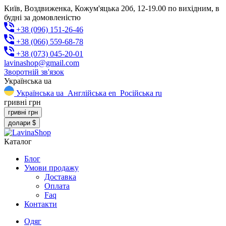
Київ, Воздвиженка, Кожум'яцька 20б, 12-19.00 по вихідним, в
будні за домовленістю
+38 (096) 151-26-46
+38 (066) 559-68-78
+38 (073) 045-20-01
lavinashop@gmail.com
Зворотній зв'язок
Українська
ua
Українська
ua
Англійська
en
Російська
ru
гривні
грн
гривні
грн
долари
$
Каталог
Блог
Умови продажу
Доставка
Оплата
Faq
Контакти
Одяг