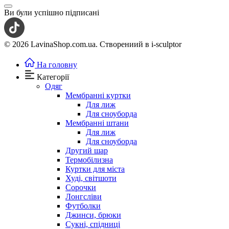
Ви були успішно підписані
© 2026 LavinaShop.com.ua. Створениий в i-sculptor
На головну
Категорії
Одяг
Мембранні куртки
Для лиж
Для сноуборда
Мембранні штани
Для лиж
Для сноуборда
Другий шар
Термобілизна
Куртки для міста
Худі, світшоти
Сорочки
Лонгсліви
Футболки
Джинси, брюки
Сукні, спідниці