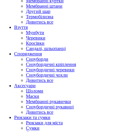
Мембранні куртки
Мембранні штани
Другий шар
Термобілизна
Дивитись все
Взуття
Мунбути
Черевики
Кросівки
Сандалі, шльопанці
Спорядження
Сноуборди
Сноубордичні кріплення
Сноубордичні черевики
Сноубордичні чохли
Дивитись все
Аксесуари
Шоломи
Маски
Мембранні рукавички
Сноубордичні рукавиці
Дивитись все
Рюкзаки та сумки
Рюкзаки для міста
Сумки