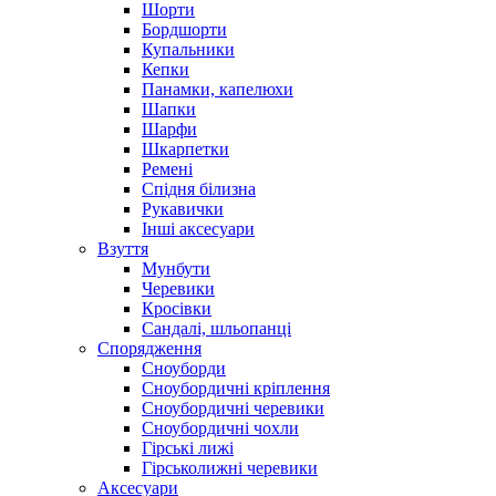
Шорти
Бордшорти
Купальники
Кепки
Панамки, капелюхи
Шапки
Шарфи
Шкарпетки
Ремені
Спідня білизна
Рукавички
Інші аксесуари
Взуття
Мунбути
Черевики
Кросівки
Сандалі, шльопанці
Спорядження
Сноуборди
Сноубордичні кріплення
Сноубордичні черевики
Сноубордичні чохли
Гірські лижі
Гірськолижні черевики
Аксесуари