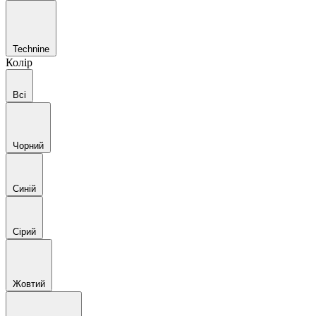
Technine
Колір
Всі
Чорний
Синій
Сірий
Жовтий