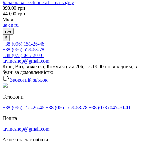
Балаклава Technine 211 mask grey
898,00
грн
449,00
грн
Мови
ua
en
ru
грн
$
+38 (096) 151-26-46
+38 (066) 559-68-78
+38 (073) 045-20-01
lavinashop@gmail.com
Київ, Воздвиженка, Кожум'яцька 20б, 12-19.00 по вихідним, в
будні за домовленністю
Зворотній зв'язок
Телефони
+38 (096) 151-26-46
+38 (066) 559-68-78
+38 (073) 045-20-01
Пошта
lavinashop@gmail.com
Адреса та час роботи