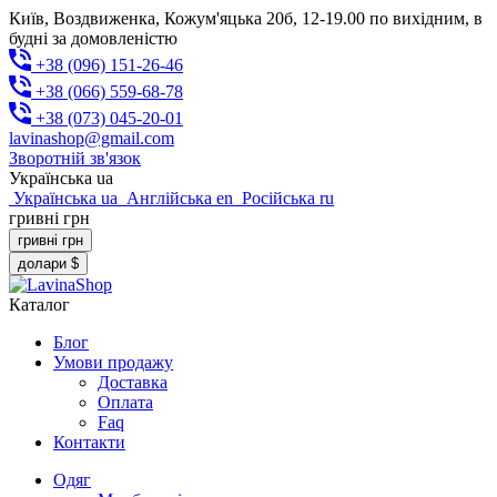
Київ, Воздвиженка, Кожум'яцька 20б, 12-19.00 по вихідним, в
будні за домовленістю
+38 (096) 151-26-46
+38 (066) 559-68-78
+38 (073) 045-20-01
lavinashop@gmail.com
Зворотній зв'язок
Українська
ua
Українська
ua
Англійська
en
Російська
ru
гривні
грн
гривні
грн
долари
$
Каталог
Блог
Умови продажу
Доставка
Оплата
Faq
Контакти
Одяг