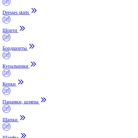
Dresses skirts
Шорти
Бордшорты
Купальники
Кепки
Панамки, шляпы
Шапки
Шарфы