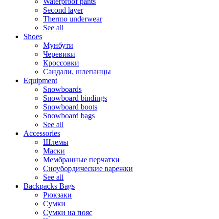
Waterproof pants
Second layer
Thermo underwear
See all
Shoes
Мунбути
Черевики
Кроссовки
Сандали, шлепанцы
Equipment
Snowboards
Snowboard bindings
Snowboard boots
Snowboard bags
See all
Accessories
Шлемы
Маски
Мембранные перчатки
Сноубордические варежки
See all
Backpacks Bags
Рюкзаки
Сумки
Сумки на пояс