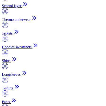
Second layer
Thermo underwear
Jackets
Hoodies sweatshots
Shirts
Longsleeves
T-shirts
Pants