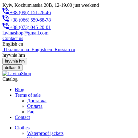
Kyiv, Kozhumiatska 20B, 12-19.00 just weekend
+38 (096) 151-26-46
+38 (066) 559-68-78
+38 (073) 045-20-01
lavinashop@gmail.com
Contact us
English
en
Ukrainian
ua
English
en
Russian
ru
hryvnia
hrn
hryvnia
hrn
dollars
$
Catalog
Blog
Terms of sale
Доставка
Оплата
Faq
Contact
Clothes
Waterproof jackets