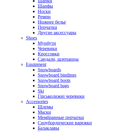
Шапки
Шарфы
Носки
Ремни
Нижнее белье
Перчатки
Другие аксессуары
Shoes
Мунбути
Черевики
Кроссовки
Сандали, шлепанцы
Equipment
Snowboards
Snowboard bindings
Snowboard boots
Snowboard bags
Ski
Гірськолижні черевики
Accessories
Шлемы
Маски
Мембранные перчатки
Сноубордические варежки
Балаклавы