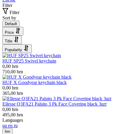
Filter
Filter
Sort by
Default
Price
Title
Popularity
HUF SP25 Swivel keychain
0,00
hrn
710,00
hrn
HUF X Goodyear keychain black
0,00
hrn
365,00
hrn
Ellesse Q3FA21 Palsito 3 Pk Face Covering black 3шт
0,00
hrn
495,00
hrn
Languages
ua
en
ru
hrn