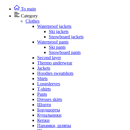
To main
Category
Clothes
Waterproof jackets
Ski jackets
Snowboard jackets
Waterproof pants
Ski pants
Snowboard pants
Second layer
Thermo underwear
Jackets
Hoodies sweatshots
Shirts
Longsleeves
T-shirts
Pants
Dresses skirts
Шорти
Бордшорты
Купальники
Кепки
Панамки, шляпы