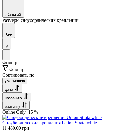
Женский
Размеры сноубордических креплений
Все
M
L
Фильтр
Фильтр
Сортировать по
умолчанию
цене
названию
рейтингу
Оnline Оnly
-15 %
Сноубордические крепления Union Strata white
11 480,00
грн