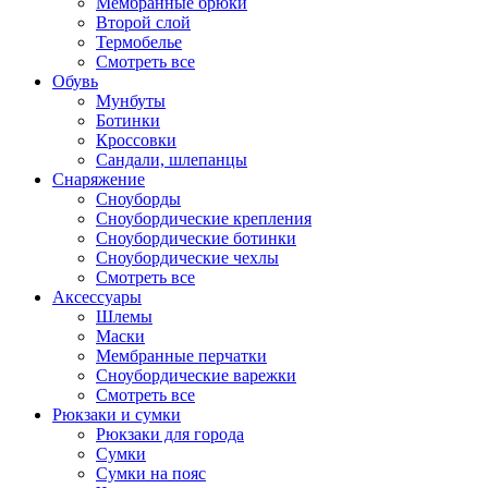
Мембранные брюки
Второй слой
Термобелье
Смотреть все
Обувь
Мунбуты
Ботинки
Кроссовки
Сандали, шлепанцы
Снаряжение
Сноуборды
Сноубордические крепления
Сноубордические ботинки
Сноубордические чехлы
Смотреть все
Аксессуары
Шлемы
Маски
Мембранные перчатки
Сноубордические варежки
Смотреть все
Рюкзаки и сумки
Рюкзаки для города
Сумки
Сумки на пояс