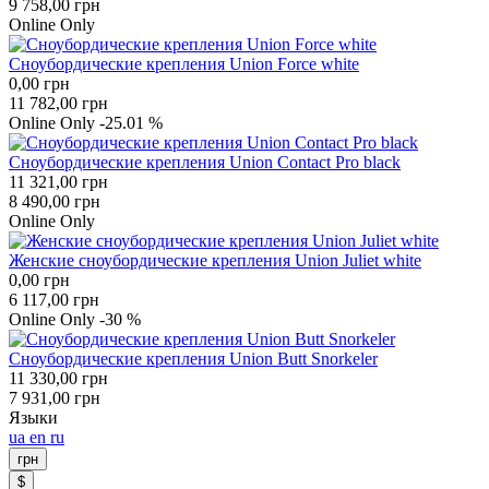
9 758,00
грн
Оnline Оnly
Сноубордические крепления Union Force white
0,00
грн
11 782,00
грн
Оnline Оnly
-25.01 %
Сноубордические крепления Union Contact Pro black
11 321,00
грн
8 490,00
грн
Оnline Оnly
Женские сноубордические крепления Union Juliet white
0,00
грн
6 117,00
грн
Оnline Оnly
-30 %
Сноубордические крепления Union Butt Snorkeler
11 330,00
грн
7 931,00
грн
Языки
ua
en
ru
грн
$