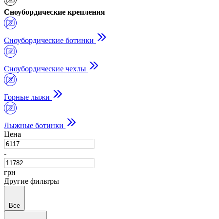
Сноубордические крепления
Сноубордические ботинки
Сноубордические чехлы
Горные лыжи
Лыжные ботинки
Цена
-
грн
Другие фильтры
Все