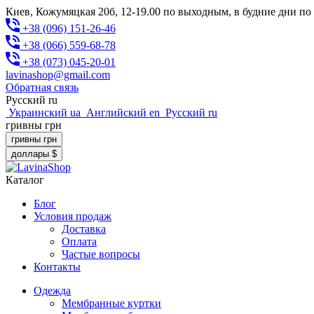
Киев, Кожумяцкая 20б, 12-19.00 по выходным, в будние дни по
+38 (096) 151-26-46
+38 (066) 559-68-78
+38 (073) 045-20-01
lavinashop@gmail.com
Обратная связь
Русский
ru
Украинский
ua
Английский
en
Русский
ru
гривны
грн
гривны
грн
доллары
$
Каталог
Блог
Условия продаж
Доставка
Оплата
Частые вопросы
Контакты
Одежда
Мембранные куртки