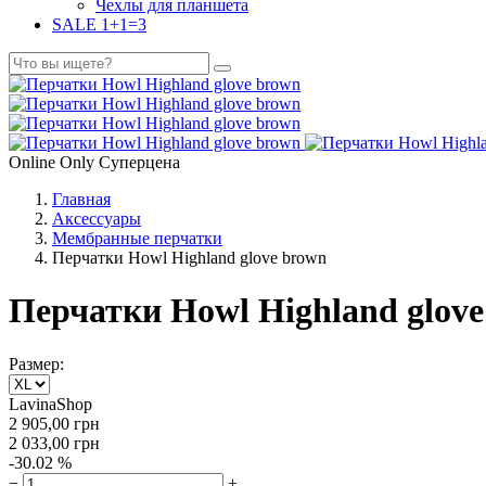
Чехлы для планшета
SALE 1+1=3
Оnline Оnly
Суперцена
Главная
Аксессуары
Мембранные перчатки
Перчатки Howl Highland glove brown
Перчатки Howl Highland glov
Размер:
LavinaShop
2 905,00
грн
2 033,00
грн
-30.02 %
−
+