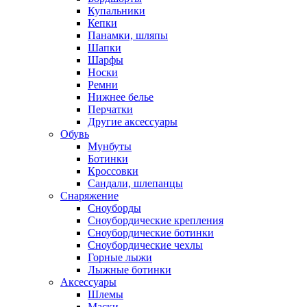
Купальники
Кепки
Панамки, шляпы
Шапки
Шарфы
Носки
Ремни
Нижнее белье
Перчатки
Другие аксессуары
Обувь
Мунбуты
Ботинки
Кроссовки
Сандали, шлепанцы
Снаряжение
Сноуборды
Сноубордические крепления
Сноубордические ботинки
Сноубордические чехлы
Горные лыжи
Лыжные ботинки
Аксессуары
Шлемы
Маски