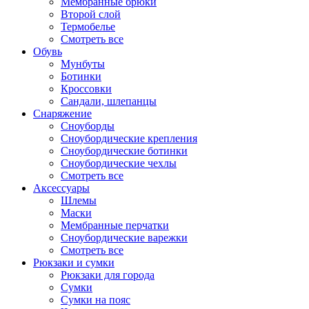
Мембранные брюки
Второй слой
Термобелье
Смотреть все
Обувь
Мунбуты
Ботинки
Кроссовки
Сандали, шлепанцы
Снаряжение
Сноуборды
Сноубордические крепления
Сноубордические ботинки
Сноубордические чехлы
Смотреть все
Аксессуары
Шлемы
Маски
Мембранные перчатки
Сноубордические варежки
Смотреть все
Рюкзаки и сумки
Рюкзаки для города
Сумки
Сумки на пояс