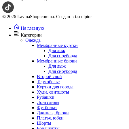
© 2026 LavinaShop.com.ua. Создан в i-sculptor
На главную
Категории
Одежда
Мембранные куртки
Для лиж
Для сноуборда
Мембранные брюки
Для лыж
Для сноуборда
Второй слой
Термобелье
Куртки для города
Худи, свитшоты
Рубашки
Лонгсливы
Футболки
Джинсы, брюки
Платья, юбки
Шорты
Бордшорты