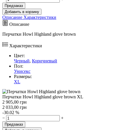
Предзаказ
Добавить в корзину
Описание
Характеристики
Описание
Перчатки Howl Highland glove brown
Характеристики
Цвет:
Черный
,
Коричневый
Пол:
Унисекс
Размеры:
XL
Перчатки Howl Highland glove brown XL
2 905,00
грн
2 033,00
грн
-30.02 %
−
+
Предзаказ