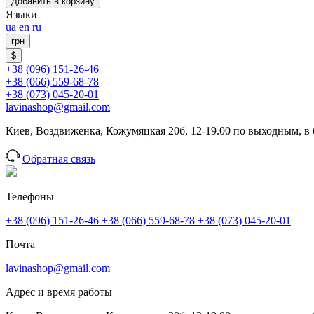
Добавить в корзину
Языки
ua
en
ru
грн
$
+38 (096) 151-26-46
+38 (066) 559-68-78
+38 (073) 045-20-01
lavinashop@gmail.com
Киев, Воздвиженка, Кожумяцкая 20б, 12-19.00 по выходным, в
Обратная связь
Телефоны
+38 (096) 151-26-46
+38 (066) 559-68-78
+38 (073) 045-20-01
Почта
lavinashop@gmail.com
Адрес и время работы