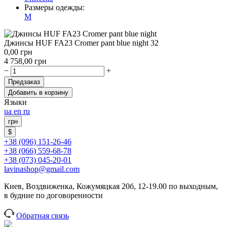
Размеры одежды:
M
Джинсы HUF FA23 Cromer pant blue night 32
0,00
грн
4 758,00
грн
−
+
Предзаказ
Добавить в корзину
Языки
ua
en
ru
грн
$
+38 (096) 151-26-46
+38 (066) 559-68-78
+38 (073) 045-20-01
lavinashop@gmail.com
Киев, Воздвиженка, Кожумяцкая 20б, 12-19.00 по выходным,
в будние по договоренности
Обратная связь