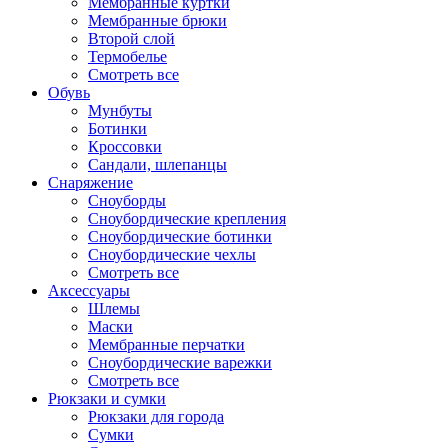
Мембранные куртки
Мембранные брюки
Второй слой
Термобелье
Смотреть все
Обувь
Мунбуты
Ботинки
Кроссовки
Сандали, шлепанцы
Снаряжение
Сноуборды
Сноубордические крепления
Сноубордические ботинки
Сноубордические чехлы
Смотреть все
Аксессуары
Шлемы
Маски
Мембранные перчатки
Сноубордические варежки
Смотреть все
Рюкзаки и сумки
Рюкзаки для города
Сумки