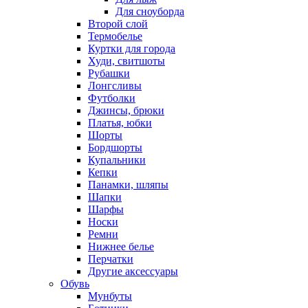
Для сноуборда
Второй слой
Термобелье
Куртки для города
Худи, свитшоты
Рубашки
Лонгсливы
Футболки
Джинсы, брюки
Платья, юбки
Шорты
Бордшорты
Купальники
Кепки
Панамки, шляпы
Шапки
Шарфы
Носки
Ремни
Нижнее белье
Перчатки
Другие аксессуары
Обувь
Мунбуты