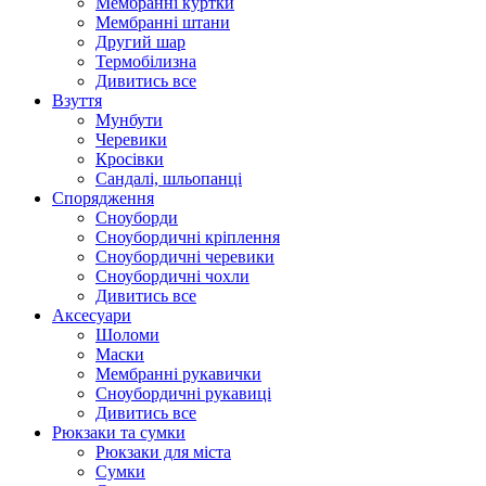
Мембранні куртки
Мембранні штани
Другий шар
Термобілизна
Дивитись все
Взуття
Мунбути
Черевики
Кросівки
Сандалі, шльопанці
Спорядження
Сноуборди
Сноубордичні кріплення
Сноубордичні черевики
Сноубордичні чохли
Дивитись все
Аксесуари
Шоломи
Маски
Мембранні рукавички
Сноубордичні рукавиці
Дивитись все
Рюкзаки та сумки
Рюкзаки для міста
Сумки