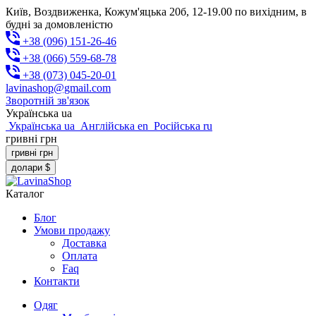
Київ, Воздвиженка, Кожум'яцька 20б, 12-19.00 по вихідним, в
будні за домовленістю
+38 (096) 151-26-46
+38 (066) 559-68-78
+38 (073) 045-20-01
lavinashop@gmail.com
Зворотній зв'язок
Українська
ua
Українська
ua
Англійська
en
Російська
ru
гривні
грн
гривні
грн
долари
$
Каталог
Блог
Умови продажу
Доставка
Оплата
Faq
Контакти
Одяг