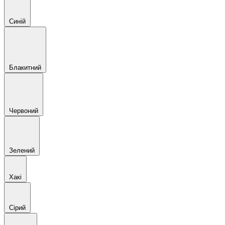
Синій
Блакитний
Червоний
Зелений
Хакі
Сірий