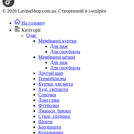
© 2026 LavinaShop.com.ua. Створениий в i-sculptor
На головну
Категорії
Одяг
Мембранні куртки
Для лиж
Для сноуборда
Мембранні штани
Для лиж
Для сноуборда
Другий шар
Термобілизна
Куртки для міста
Худі, світшоти
Сорочки
Лонгсліви
Футболки
Джинси, брюки
Сукні, спідниці
Шорти
Бордшорти
Купальники