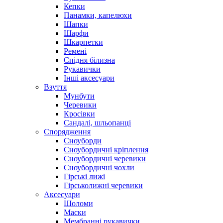
Кепки
Панамки, капелюхи
Шапки
Шарфи
Шкарпетки
Ремені
Спідня білизна
Рукавички
Інші аксесуари
Взуття
Мунбути
Черевики
Кросівки
Сандалі, шльопанці
Спорядження
Сноуборди
Сноубордичні кріплення
Сноубордичні черевики
Сноубордичні чохли
Гірські лижі
Гірськолижні черевики
Аксесуари
Шоломи
Маски
Мембранні рукавички