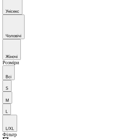
Унісекс
Чоловічі
Жіночі
Розміри
Всі
S
M
L
L/XL
Фільтр