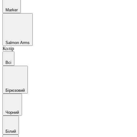
Marker
Salmon Arms
Колір
Всі
Бірюзовий
Чорний
Білий