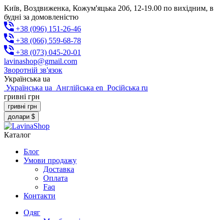
Київ, Воздвиженка, Кожум'яцька 20б, 12-19.00 по вихідним, в
будні за домовленістю
+38 (096) 151-26-46
+38 (066) 559-68-78
+38 (073) 045-20-01
lavinashop@gmail.com
Зворотній зв'язок
Українська
ua
Українська
ua
Англійська
en
Російська
ru
гривні
грн
гривні
грн
долари
$
Каталог
Блог
Умови продажу
Доставка
Оплата
Faq
Контакти
Одяг