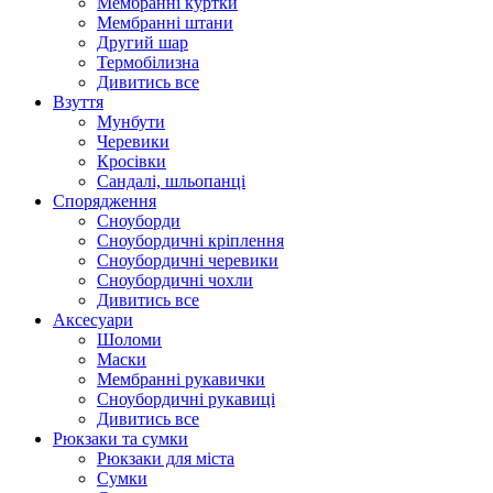
Мембранні куртки
Мембранні штани
Другий шар
Термобілизна
Дивитись все
Взуття
Мунбути
Черевики
Кросівки
Сандалі, шльопанці
Спорядження
Сноуборди
Сноубордичні кріплення
Сноубордичні черевики
Сноубордичні чохли
Дивитись все
Аксесуари
Шоломи
Маски
Мембранні рукавички
Сноубордичні рукавиці
Дивитись все
Рюкзаки та сумки
Рюкзаки для міста
Сумки