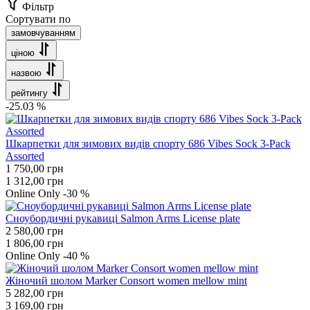
Фільтр
Сортувати по
замовчуванням
ціною
назвою
рейтингу
-25.03 %
Шкарпетки для зимових видів спорту 686 Vibes Sock 3-Pack
Assorted
1 750,00
грн
1 312,00
грн
Оnline Оnly
-30 %
Сноубордичні рукавиці Salmon Arms License plate
2 580,00
грн
1 806,00
грн
Оnline Оnly
-40 %
Жіночий шолом Marker Consort women mellow mint
5 282,00
грн
3 169,00
грн