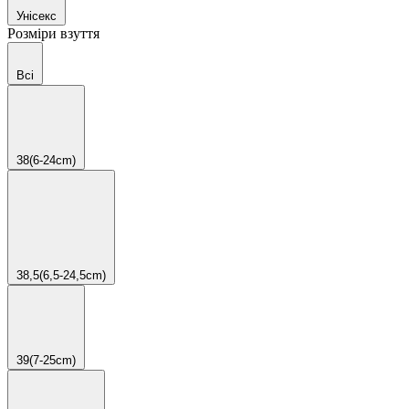
Унісекс
Розміри взуття
Всі
38(6-24cm)
38,5(6,5-24,5cm)
39(7-25cm)