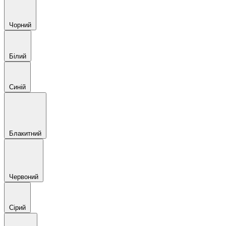
Чорний
Білий
Синій
Блакитний
Червоний
Сірий