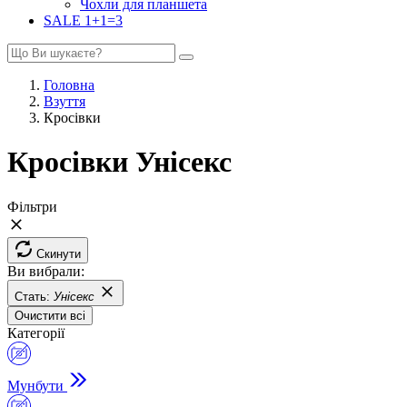
Чохли для планшета
SALE 1+1=3
Головна
Взуття
Кросівки
Кросівки Унісекс
Фільтри
Скинути
Ви вибрали:
Стать:
Унісекс
Очистити всі
Категорії
Мунбути