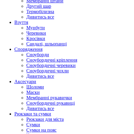
Мембранні штани
Другий шар
Термобілизна
Дивитись все
Взуття
Мунбути
Черевики
Кросівки
Сандалі, шльопанці
Спорядження
Сноуборди
Сноубордичні кріплення
Сноубордичні черевики
Сноубордичні чохли
Дивитись все
Аксесуари
Шоломи
Маски
Мембранні рукавички
Сноубордичні рукавиці
Дивитись все
Рюкзаки та сумки
Рюкзаки для міста
Сумки
Сумки на пояс