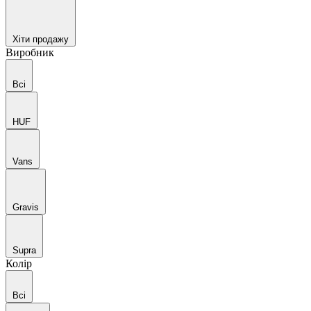
Хіти продажу
Виробник
Всі
HUF
Vans
Gravis
Supra
Колір
Всі