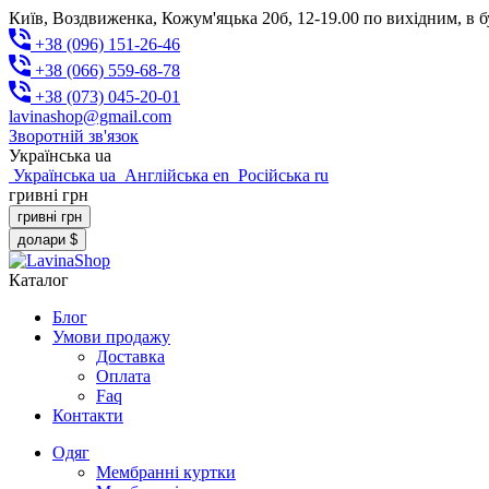
Київ, Воздвиженка, Кожум'яцька 20б, 12-19.00 по вихідним, в б
+38 (096) 151-26-46
+38 (066) 559-68-78
+38 (073) 045-20-01
lavinashop@gmail.com
Зворотній зв'язок
Українська
ua
Українська
ua
Англійська
en
Російська
ru
гривні
грн
гривні
грн
долари
$
Каталог
Блог
Умови продажу
Доставка
Оплата
Faq
Контакти
Одяг
Мембранні куртки