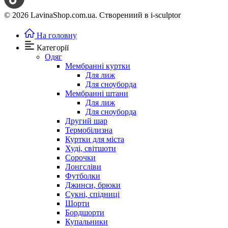
© 2026 LavinaShop.com.ua. Створениий в i-sculptor
На головну
Категорії
Одяг
Мембранні куртки
Для лиж
Для сноуборда
Мембранні штани
Для лиж
Для сноуборда
Другий шар
Термобілизна
Куртки для міста
Худі, світшоти
Сорочки
Лонгсліви
Футболки
Джинси, брюки
Сукні, спідниці
Шорти
Бордшорти
Купальники