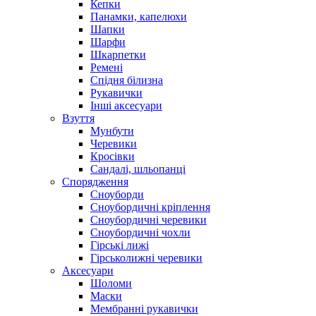
Кепки
Панамки, капелюхи
Шапки
Шарфи
Шкарпетки
Ремені
Спідня білизна
Рукавички
Інші аксесуари
Взуття
Мунбути
Черевики
Кросівки
Сандалі, шльопанці
Спорядження
Сноуборди
Сноубордичні кріплення
Сноубордичні черевики
Сноубордичні чохли
Гірські лижі
Гірськолижні черевики
Аксесуари
Шоломи
Маски
Мембранні рукавички