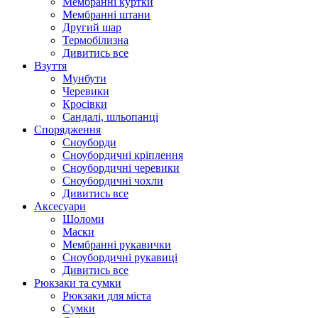
Мембранні куртки
Мембранні штани
Другий шар
Термобілизна
Дивитись все
Взуття
Мунбути
Черевики
Кросівки
Сандалі, шльопанці
Спорядження
Сноуборди
Сноубордичні кріплення
Сноубордичні черевики
Сноубордичні чохли
Дивитись все
Аксесуари
Шоломи
Маски
Мембранні рукавички
Сноубордичні рукавиці
Дивитись все
Рюкзаки та сумки
Рюкзаки для міста
Сумки