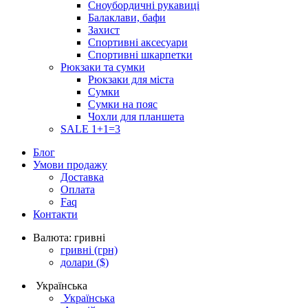
Сноубордичні рукавиці
Балаклави, бафи
Захист
Спортивні аксесуари
Спортивні шкарпетки
Рюкзаки та сумки
Рюкзаки для міста
Сумки
Сумки на пояс
Чохли для планшета
SALE 1+1=3
Блог
Умови продажу
Доставка
Оплата
Faq
Контакти
Валюта:
гривні
гривні
(грн)
долари
($)
Українська
Українська