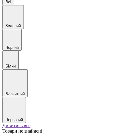
Всі
Зелений
Чорний
Білий
Блакитний
Червоний
Дивитись все
Товари не знайдені