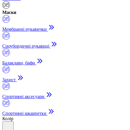
Маски
Мембранні рукавички
Сноубордичні рукавиці
Балаклави, бафи
Захист
Спортивні аксесуари
Спортивні шкарпетки
Колір