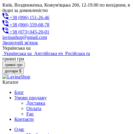
Київ, Воздвиженка, Кожум'яцька 20б, 12-19.00 по вихідним, в
будні за домовленістю
+38 (096) 151-26-46
+38 (066) 559-68-78
+38 (073) 045-20-01
lavinashop@gmail.com
Зворотній зв'язок
Українська
ua
Українська
ua
Англійська
en
Російська
ru
гривні
грн
гривні
грн
долари
$
Каталог
Блог
Умови продажу
Доставка
Оплата
Faq
Контакти
Одяг