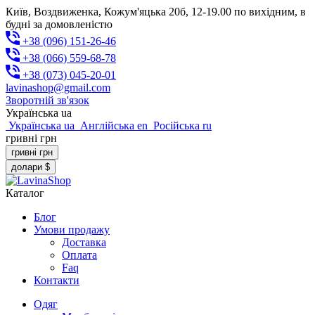
Київ, Воздвиженка, Кожум'яцька 20б, 12-19.00 по вихідним, в
будні за домовленістю
+38 (096) 151-26-46
+38 (066) 559-68-78
+38 (073) 045-20-01
lavinashop@gmail.com
Зворотній зв'язок
Українська
ua
Українська
ua
Англійська
en
Російська
ru
гривні
грн
гривні
грн
долари
$
Каталог
Блог
Умови продажу
Доставка
Оплата
Faq
Контакти
Одяг