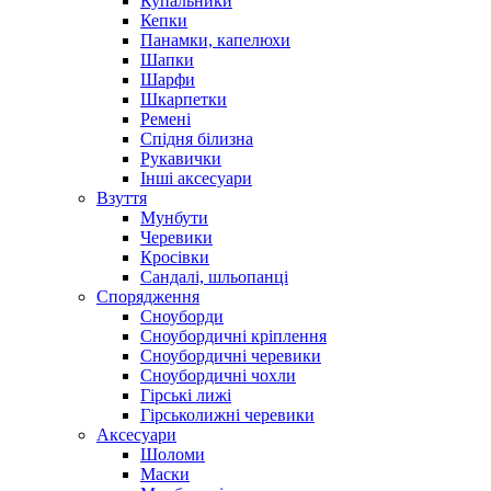
Купальники
Кепки
Панамки, капелюхи
Шапки
Шарфи
Шкарпетки
Ремені
Спідня білизна
Рукавички
Інші аксесуари
Взуття
Мунбути
Черевики
Кросівки
Сандалі, шльопанці
Спорядження
Сноуборди
Сноубордичні кріплення
Сноубордичні черевики
Сноубордичні чохли
Гірські лижі
Гірськолижні черевики
Аксесуари
Шоломи
Маски