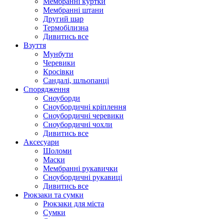
Мембранні куртки
Мембранні штани
Другий шар
Термобілизна
Дивитись все
Взуття
Мунбути
Черевики
Кросівки
Сандалі, шльопанці
Спорядження
Сноуборди
Сноубордичні кріплення
Сноубордичні черевики
Сноубордичні чохли
Дивитись все
Аксесуари
Шоломи
Маски
Мембранні рукавички
Сноубордичні рукавиці
Дивитись все
Рюкзаки та сумки
Рюкзаки для міста
Сумки