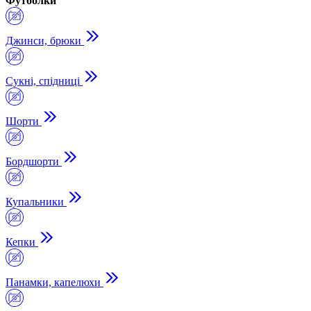
Футболки
Джинси, брюки
Сукні, спідниці
Шорти
Бордшорти
Купальники
Кепки
Панамки, капелюхи