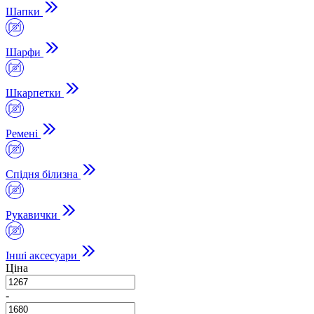
Шапки
Шарфи
Шкарпетки
Ремені
Спідня білизна
Рукавички
Інші аксесуари
Ціна
-