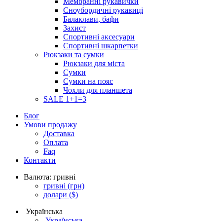
Мембранні рукавички
Сноубордичні рукавиці
Балаклави, бафи
Захист
Спортивні аксесуари
Спортивні шкарпетки
Рюкзаки та сумки
Рюкзаки для міста
Сумки
Сумки на пояс
Чохли для планшета
SALE 1+1=3
Блог
Умови продажу
Доставка
Оплата
Faq
Контакти
Валюта:
гривні
гривні
(грн)
долари
($)
Українська
Українська