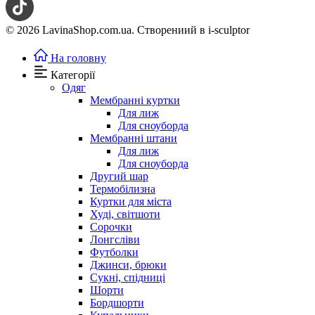
© 2026 LavinaShop.com.ua. Створениий в i-sculptor
На головну
Категорії
Одяг
Мембранні куртки
Для лиж
Для сноуборда
Мембранні штани
Для лиж
Для сноуборда
Другий шар
Термобілизна
Куртки для міста
Худі, світшоти
Сорочки
Лонгсліви
Футболки
Джинси, брюки
Сукні, спідниці
Шорти
Бордшорти