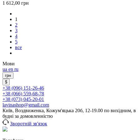
1 612,00
грн
1
2
3
4
5
все
Мови
ua
en
ru
грн
$
+38 (096) 151-26-46
+38 (066) 559-68-78
+38 (073) 045-20-01
lavinashop@gmail.com
Київ, Воздвиженка, Кожум'яцька 20б, 12-19.00 по вихідним, в
будні за домовленністю
Зворотній зв'язок