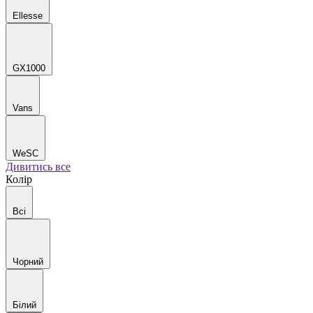
Ellesse
GX1000
Vans
WeSC
Дивитись все
Колір
Всі
Чорний
Білий