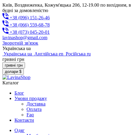
Київ, Воздвиженка, Кожум'яцька 20б, 12-19.00 по вихідним, в
будні за домовленістю
+38 (096) 151-26-46
+38 (066) 559-68-78
+38 (073) 045-20-01
lavinashop@gmail.com
Зворотній зв'язок
Українська
ua
Українська
ua
Англійська
en
Російська
ru
гривні
грн
гривні
грн
долари
$
Каталог
Блог
Умови продажу
Доставка
Оплата
Faq
Контакти
Одяг