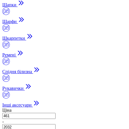
Шапки
Шарфи
Шкарпетки
Ремені
Спідня білизна
Рукавички
Інші аксесуари
Ціна
-