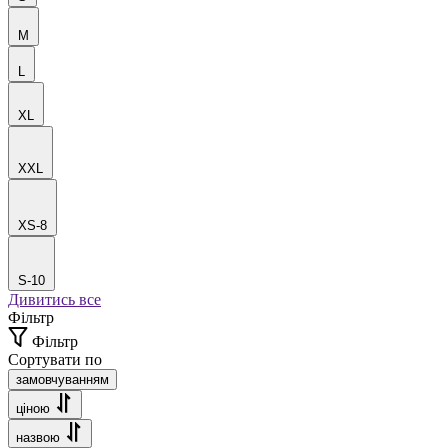
M
L
XL
XXL
XS-8
S-10
Дивитись все
Фільтр
Фільтр
Сортувати по
замовчуванням
ціною
назвою