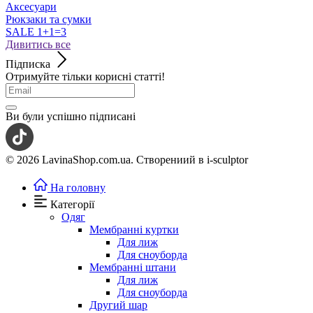
Аксесуари
Рюкзаки та сумки
SALE 1+1=3
Дивитись все
Підписка
Отримуйте тільки корисні статті!
Ви були успішно підписані
© 2026 LavinaShop.com.ua. Створениий в i-sculptor
На головну
Категорії
Одяг
Мембранні куртки
Для лиж
Для сноуборда
Мембранні штани
Для лиж
Для сноуборда
Другий шар