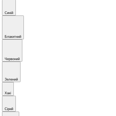
Синій
Блакитний
Червоний
Зелений
Хакі
Сірий