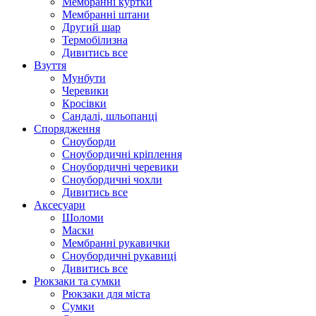
Мембранні куртки
Мембранні штани
Другий шар
Термобілизна
Дивитись все
Взуття
Мунбути
Черевики
Кросівки
Сандалі, шльопанці
Спорядження
Сноуборди
Сноубордичні кріплення
Сноубордичні черевики
Сноубордичні чохли
Дивитись все
Аксесуари
Шоломи
Маски
Мембранні рукавички
Сноубордичні рукавиці
Дивитись все
Рюкзаки та сумки
Рюкзаки для міста
Сумки