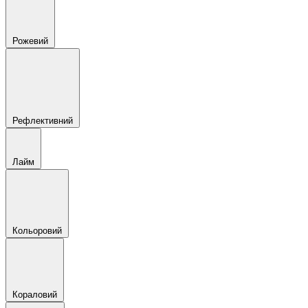
Рожевий
Рефлективний
Лайм
Кольоровий
Кораловий