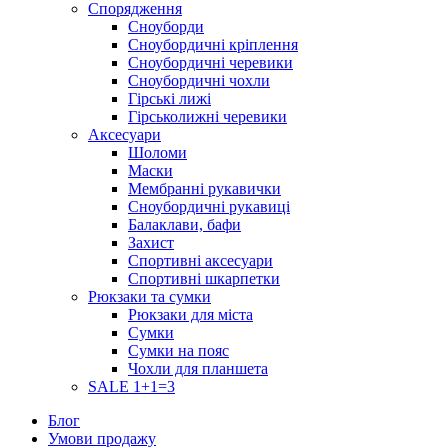
Спорядження
Сноуборди
Сноубордичні кріплення
Сноубордичні черевики
Сноубордичні чохли
Гірські лижі
Гірськолижні черевики
Аксесуари
Шоломи
Маски
Мембранні рукавички
Сноубордичні рукавиці
Балаклави, бафи
Захист
Спортивні аксесуари
Спортивні шкарпетки
Рюкзаки та сумки
Рюкзаки для міста
Сумки
Сумки на пояс
Чохли для планшета
SALE 1+1=3
Блог
Умови продажу