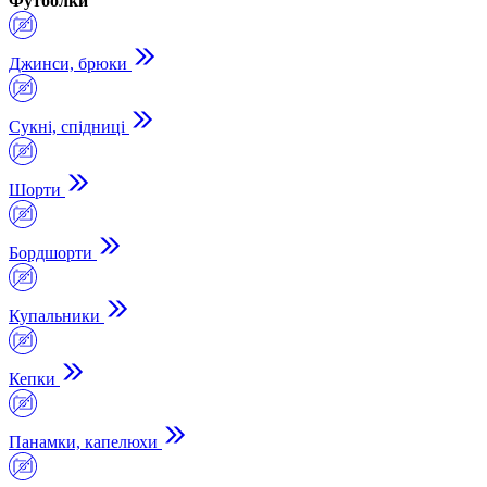
Футболки
Джинси, брюки
Сукні, спідниці
Шорти
Бордшорти
Купальники
Кепки
Панамки, капелюхи