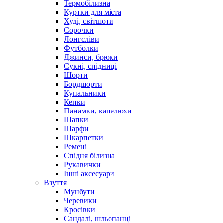
Термобілизна
Куртки для міста
Худі, світшоти
Сорочки
Лонгсліви
Футболки
Джинси, брюки
Сукні, спідниці
Шорти
Бордшорти
Купальники
Кепки
Панамки, капелюхи
Шапки
Шарфи
Шкарпетки
Ремені
Спідня білизна
Рукавички
Інші аксесуари
Взуття
Мунбути
Черевики
Кросівки
Сандалі, шльопанці