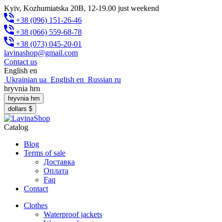
Kyiv, Kozhumiatska 20B, 12-19.00 just weekend
+38 (096) 151-26-46
+38 (066) 559-68-78
+38 (073) 045-20-01
lavinashop@gmail.com
Contact us
English
en
Ukrainian
ua
English
en
Russian
ru
hryvnia
hrn
hryvnia
hrn
dollars
$
Catalog
Blog
Terms of sale
Доставка
Оплата
Faq
Contact
Clothes
Waterproof jackets