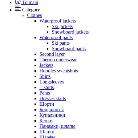
To main
Category
Clothes
Waterproof jackets
Ski jackets
Snowboard jackets
Waterproof pants
Ski pants
Snowboard pants
Second layer
Thermo underwear
Jackets
Hoodies sweatshots
Shirts
Longsleeves
T-shirts
Pants
Dresses skirts
Шорти
Бордшорты
Купальники
Кепки
Панамки, шляпы
Шапки
Шарфы