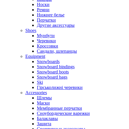
Носки
Ремни
Нижнее белье
Перчатки
Другие аксессуары
Shoes
Мунбути
Черевики
Кроссовки
Сандали, шлепанцы
Equipment
Snowboards
Snowboard bindings
Snowboard boots
Snowboard bags
Ski
Гірськолижні черевики
Accessories
Шлемы
Маски
Мембранные перчатки
Сноубордические варежки
Балаклавы
Защита
Спортивные аксессуары