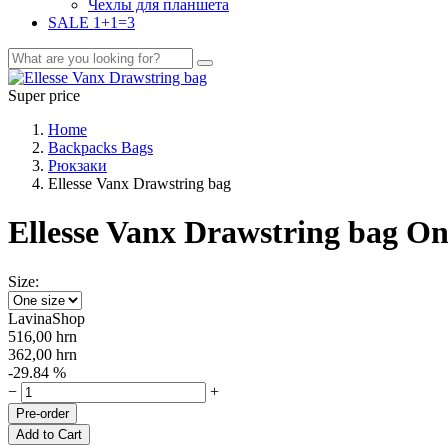
Чехлы для планшета
SALE 1+1=3
Super price
Home
Backpacks Bags
Рюкзаки
Ellesse Vanx Drawstring bag
Ellesse Vanx Drawstring bag On
Size:
LavinaShop
516,00
hrn
362,00
hrn
-29.84 %
−
+
Pre-order
Add to Cart