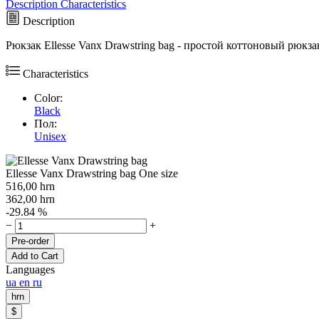
Description
Characteristics
Description
Рюкзак Ellesse Vanx Drawstring bag - простой коттоновый рюкз
Characteristics
Color:
Black
Пол:
Unisex
Ellesse Vanx Drawstring bag One size
516,00
hrn
362,00
hrn
-29.84 %
−
+
Pre-order
Add to Cart
Languages
ua
en
ru
hrn
$