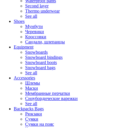
Waterproof pants
Second layer
Thermo underwear
See all
Shoes
Мунбути
Черевики
Кроссовки
Сандали, шлепанцы
Equipment
Snowboards
Snowboard bindings
Snowboard boots
Snowboard bags
See all
Accessories
Шлемы
Маски
Мембранные перчатки
Сноубордические варежки
See all
Backpacks Bags
Рюкзаки
Сумки
Сумки на пояс