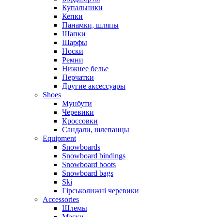
Купальники
Кепки
Панамки, шляпы
Шапки
Шарфы
Носки
Ремни
Нижнее белье
Перчатки
Другие аксессуары
Shoes
Мунбути
Черевики
Кроссовки
Сандали, шлепанцы
Equipment
Snowboards
Snowboard bindings
Snowboard boots
Snowboard bags
Ski
Гірськолижні черевики
Accessories
Шлемы
Маски