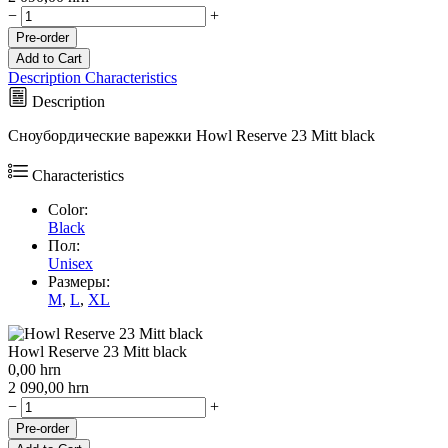
−
+
Pre-order
Add to Cart
Description
Characteristics
Description
Сноубордические варежки Howl Reserve 23 Mitt black
Characteristics
Color:
Black
Пол:
Unisex
Размеры:
M
,
L
,
XL
Howl Reserve 23 Mitt black
0,00
hrn
2 090,00
hrn
−
+
Pre-order