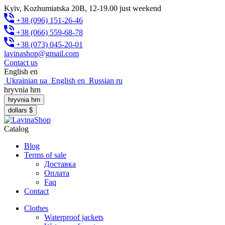
Kyiv, Kozhumiatska 20B, 12-19.00 just weekend
+38 (096) 151-26-46
+38 (066) 559-68-78
+38 (073) 045-20-01
lavinashop@gmail.com
Contact us
English
en
Ukrainian
ua
English
en
Russian
ru
hryvnia
hrn
hryvnia
hrn
dollars
$
Catalog
Blog
Terms of sale
Доставка
Оплата
Faq
Contact
Clothes
Waterproof jackets