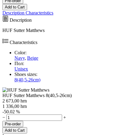
Pre-order
Add to Cart
Description
Characteristics
Description
HUF Sutter Matthews
Characteristics
Color:
Navy
,
Beige
Пол:
Unisex
Shoes sizes:
8(40,5-26cm)
HUF Sutter Matthews 8(40,5-26cm)
2 673,00
hrn
1 336,00
hrn
-50.02 %
−
+
Pre-order
Add to Cart