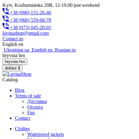
Kyiv, Kozhumiatska 20B, 12-19.00 just weekend
+38 (096) 151-26-46
+38 (066) 559-68-78
+38 (073) 045-20-01
lavinashop@gmail.com
Contact us
English
en
Ukrainian
ua
English
en
Russian
ru
hryvnia
hrn
hryvnia
hrn
dollars
$
Catalog
Blog
Terms of sale
Доставка
Оплата
Faq
Contact
Clothes
Waterproof jackets