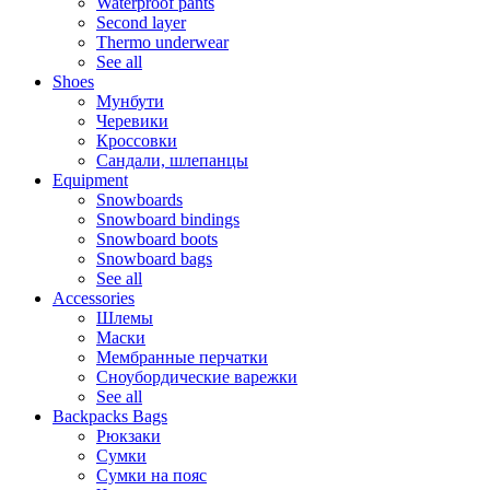
Waterproof pants
Second layer
Thermo underwear
See all
Shoes
Мунбути
Черевики
Кроссовки
Сандали, шлепанцы
Equipment
Snowboards
Snowboard bindings
Snowboard boots
Snowboard bags
See all
Accessories
Шлемы
Маски
Мембранные перчатки
Сноубордические варежки
See all
Backpacks Bags
Рюкзаки
Сумки
Сумки на пояс