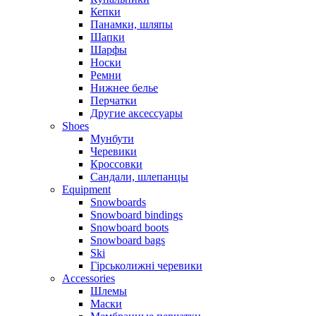
Кепки
Панамки, шляпы
Шапки
Шарфы
Носки
Ремни
Нижнее белье
Перчатки
Другие аксессуары
Shoes
Мунбути
Черевики
Кроссовки
Сандали, шлепанцы
Equipment
Snowboards
Snowboard bindings
Snowboard boots
Snowboard bags
Ski
Гірськолижні черевики
Accessories
Шлемы
Маски