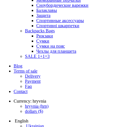
Мембранные перчатки
Сноубордические варежки
Балаклавы
Защита
Спортивные аксессуары
Спортивні шкарпетки
Backpacks Bags
Рюкзаки
Сумки
Сумки на пояс
Чехлы для планшета
SALE 1+1=3
Blog
Terms of sale
Delivery
Payment
Faq
Contact
Currency:
hryvnia
hryvnia
(hrn)
dollars
($)
English
Ukrainian