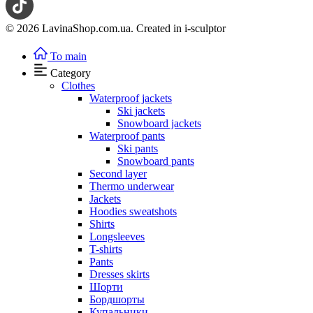
© 2026 LavinaShop.com.ua. Created in i-sculptor
To main
Category
Clothes
Waterproof jackets
Ski jackets
Snowboard jackets
Waterproof pants
Ski pants
Snowboard pants
Second layer
Thermo underwear
Jackets
Hoodies sweatshots
Shirts
Longsleeves
T-shirts
Pants
Dresses skirts
Шорти
Бордшорты
Купальники