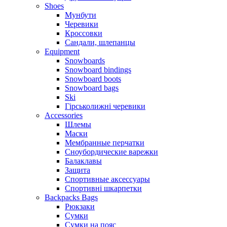
Shoes
Мунбути
Черевики
Кроссовки
Сандали, шлепанцы
Equipment
Snowboards
Snowboard bindings
Snowboard boots
Snowboard bags
Ski
Гірськолижні черевики
Accessories
Шлемы
Маски
Мембранные перчатки
Сноубордические варежки
Балаклавы
Защита
Спортивные аксессуары
Спортивні шкарпетки
Backpacks Bags
Рюкзаки
Сумки
Сумки на пояс