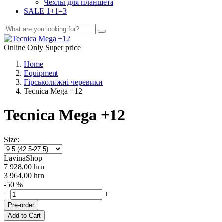
Чехлы для планшета
SALE 1+1=3
Оnline Оnly
Super price
Home
Equipment
Гірськолижні черевики
Tecnica Mega +12
Tecnica Mega +12
Size:
LavinaShop
7 928,00
hrn
3 964,00
hrn
-50 %
−
+
Pre-order
Add to Cart