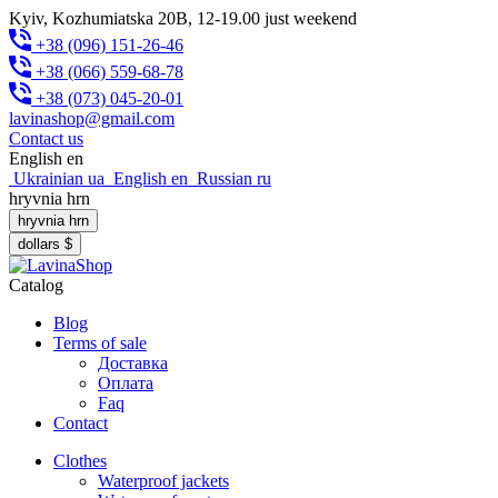
Kyiv, Kozhumiatska 20B, 12-19.00 just weekend
+38 (096) 151-26-46
+38 (066) 559-68-78
+38 (073) 045-20-01
lavinashop@gmail.com
Contact us
English
en
Ukrainian
ua
English
en
Russian
ru
hryvnia
hrn
hryvnia
hrn
dollars
$
Catalog
Blog
Terms of sale
Доставка
Оплата
Faq
Contact
Clothes
Waterproof jackets