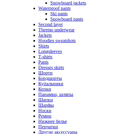
Snowboard jackets
Waterproof pants
Ski pants
Snowboard pants
Second layer
Thermo underwear
Jackets
Hoodies sweatshots
Shirts
Longsleeves
T-shirts
Pants
Dresses skirts
Шорти
Бордшорты
Купальники
Кепки
Панамки, шляпы
Шапки
Шарфы
Носки
Ремни
Нижнее белье
Перчатки
Другие аксессуары