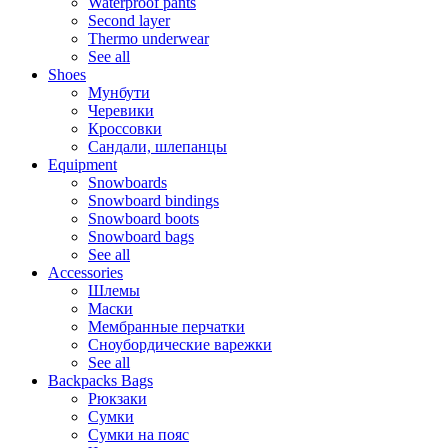
Waterproof pants
Second layer
Thermo underwear
See all
Shoes
Мунбути
Черевики
Кроссовки
Сандали, шлепанцы
Equipment
Snowboards
Snowboard bindings
Snowboard boots
Snowboard bags
See all
Accessories
Шлемы
Маски
Мембранные перчатки
Сноубордические варежки
See all
Backpacks Bags
Рюкзаки
Сумки
Сумки на пояс