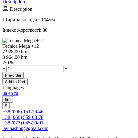
Description
Description
Ширина колодки: 104мм
Індекс жорсткості: 80
Tecnica Mega +12
7 928,00
hrn
3 964,00
hrn
-50 %
−
+
Pre-order
Add to Cart
Languages
ua
en
ru
hrn
$
+38 (096) 151-26-46
+38 (066) 559-68-78
+38 (073) 045-20-01
lavinashop@gmail.com