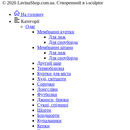
© 2026 LavinaShop.com.ua. Створениий в i-sculptor
На головну
Категорії
Одяг
Мембранні куртки
Для лиж
Для сноуборда
Мембранні штани
Для лиж
Для сноуборда
Другий шар
Термобілизна
Куртки для міста
Худі, світшоти
Сорочки
Лонгсліви
Футболки
Джинси, брюки
Сукні, спідниці
Шорти
Бордшорти
Купальники
Кепки