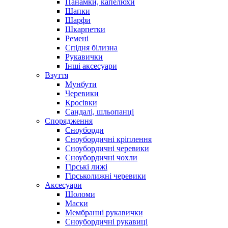
Панамки, капелюхи
Шапки
Шарфи
Шкарпетки
Ремені
Спідня білизна
Рукавички
Інші аксесуари
Взуття
Мунбути
Черевики
Кросівки
Сандалі, шльопанці
Спорядження
Сноуборди
Сноубордичні кріплення
Сноубордичні черевики
Сноубордичні чохли
Гірські лижі
Гірськолижні черевики
Аксесуари
Шоломи
Маски
Мембранні рукавички
Сноубордичні рукавиці