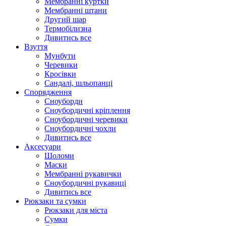
Мембранні куртки
Мембранні штани
Другий шар
Термобілизна
Дивитись все
Взуття
Мунбути
Черевики
Кросівки
Сандалі, шльопанці
Спорядження
Сноуборди
Сноубордичні кріплення
Сноубордичні черевики
Сноубордичні чохли
Дивитись все
Аксесуари
Шоломи
Маски
Мембранні рукавички
Сноубордичні рукавиці
Дивитись все
Рюкзаки та сумки
Рюкзаки для міста
Сумки