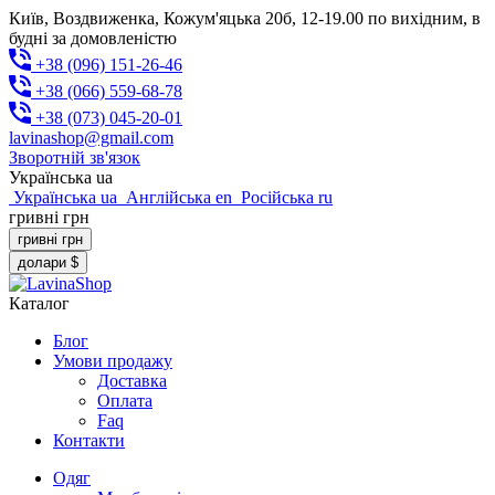
Київ, Воздвиженка, Кожум'яцька 20б, 12-19.00 по вихідним, в
будні за домовленістю
+38 (096) 151-26-46
+38 (066) 559-68-78
+38 (073) 045-20-01
lavinashop@gmail.com
Зворотній зв'язок
Українська
ua
Українська
ua
Англійська
en
Російська
ru
гривні
грн
гривні
грн
долари
$
Каталог
Блог
Умови продажу
Доставка
Оплата
Faq
Контакти
Одяг