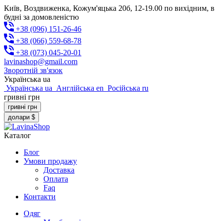
Київ, Воздвиженка, Кожум'яцька 20б, 12-19.00 по вихідним, в
будні за домовленістю
+38 (096) 151-26-46
+38 (066) 559-68-78
+38 (073) 045-20-01
lavinashop@gmail.com
Зворотній зв'язок
Українська
ua
Українська
ua
Англійська
en
Російська
ru
гривні
грн
гривні
грн
долари
$
Каталог
Блог
Умови продажу
Доставка
Оплата
Faq
Контакти
Одяг