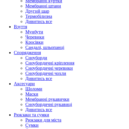
Мембранні куртки
Мембранні штани
Другий шар
Термобілизна
Дивитись все
Взуття
Мунбути
Черевики
Кросівки
Сандалі, шльопанці
Спорядження
Сноуборди
Сноубордичні кріплення
Сноубордичні черевики
Сноубордичні чохли
Дивитись все
Аксесуари
Шоломи
Маски
Мембранні рукавички
Сноубордичні рукавиці
Дивитись все
Рюкзаки та сумки
Рюкзаки для міста
Сумки