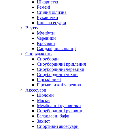
Шкарпетки
Ремені
Спідня білизна
Рукавички
Інші аксесуари
Взуття
Мунбути
Черевики
Кросівки
Сандалі, шльопанці
Спорядження
Сноуборди
Сноубордичні кріплення
Сноубордичні черевики
Сноубордичні чохли
Гірські лижі
Гірськолижні черевики
Аксесуари
Шоломи
Маски
Мембранні рукавички
Сноубордичні рукавиці
Балаклави, бафи
Захист
Спортивні аксесуари