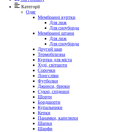
Категорії
Одяг
Мембранні куртки
Для лиж
Для сноуборда
Мембранні штани
Для лиж
Для сноуборда
Другий шар
Термобілизна
Куртки для міста
Худі, світшоти
Сорочки
Лонгсліви
Футболки
Джинси, брюки
Сукні, спідниці
Шорти
Бордшорти
Купальники
Кепки
Панамки, капелюхи
Шапки
Шарфи