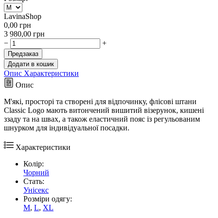
LavinaShop
0,00
грн
3 980,00
грн
−
+
Предзаказ
Додати в кошик
Опис
Характеристики
Опис
М'які, просторі та створені для відпочинку, флісові штани
Classic Logo мають витончений вишитий візерунок, кишені
ззаду та на швах, а також еластичний пояс із регульованим
шнурком для індивідуальної посадки.
Характеристики
Колір:
Чорний
Стать:
Унісекс
Розміри одягу:
M
,
L
,
XL